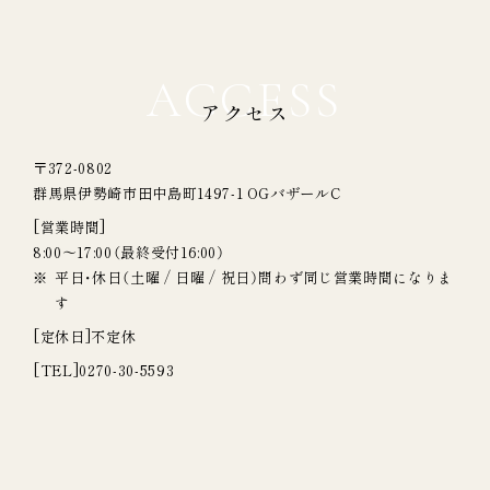
ACCESS
アクセス
〒372-0802
群馬県伊勢崎市田中島町1497-1 OGバザールC
[営業時間]
8:00～17:00（最終受付16:00）
平日・休日（土曜 / 日曜 / 祝日）問わず同じ営業時間になりま
す
[定休日]
不定休
[TEL]
0270-30-5593