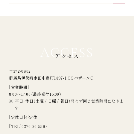
ACCESS
アクセス
〒372-0802
群馬県伊勢崎市田中島町1497-1 OGバザールC
[営業時間]
8:00～17:00（最終受付16:00）
平日・休日（土曜 / 日曜 / 祝日）問わず同じ営業時間になりま
す
[定休日]
不定休
[TEL]
0270-30-5593