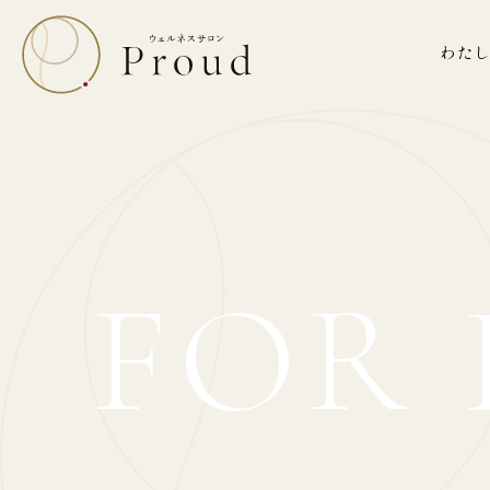
わた
FOR 