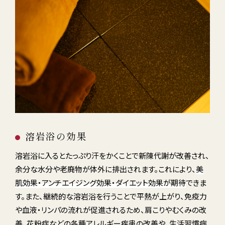
溶岩浴の効果
溶岩浴に入るとたっぷり汗をかくことで新陳代謝が改善され、
余分な水分や老廃物が体外に排出されます。これにより、
美
肌効果・アンチエイジング効果・ダイエット効果が期待
できま
す。また、継続的な
溶岩浴を行うことで
平熱
が上がり
、
免疫力
や血液・リンパの流れが促進されるため
、肩こりやむくみの改
善、花粉症などの各種アレルギー疾患の改善や、生活習慣病